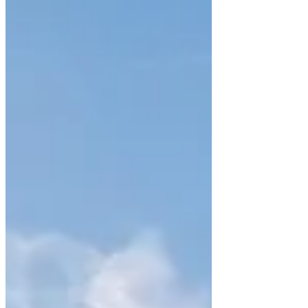
nueva vida en su país natal. ¡Portugal!
Desde que llegara a Francia en 1960,
Mamá siempre ha soñado con volver.
Mamá prepara el viaje de vuelta:
vende la casa de Francia, vende los
muebles. Siendo niña, vivo este viaje
como una aventura. Mamá está
radiante, feliz, sabiéndose ya en
Portugal, en la casa de todos los
veranos, la casa de las vacacio