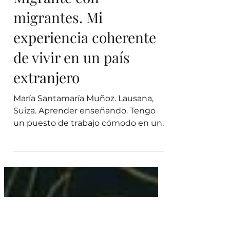
12 feb
2 min de lectura
Migrante con
migrantes. Mi
experiencia coherente
de vivir en un país
extranjero
María Santamaría Muñoz. Lausana,
Suiza. Aprender enseñando. Tengo
un puesto de trabajo cómodo en un
país de confort reputado llamado
Suiza, o Confederación Helvética —
Europa continental—. La comodidad