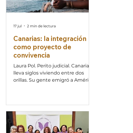
en tu propósito de
17 jul
2 min de lectura
Canarias: la integración
como proyecto de
convivencia
Laura Pol. Perito judicial. Canarias
lleva siglos viviendo entre dos
orillas. Su gente emigró a América
y hoy recibe a personas de África,
Europa y Latinoamérica. Con un
11,4% de población extranjera, dos
puntos por encima de la media
española, las islas entienden la
integración no como un favor, sino
como cohesión social. Porque aquí