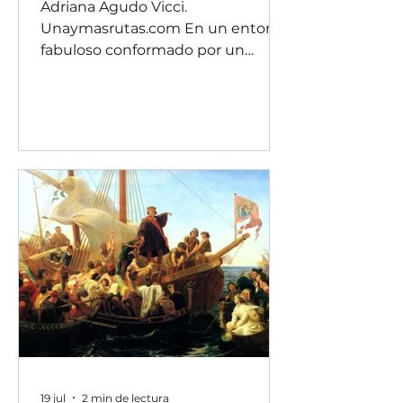
Adriana Agudo Vicci.
Unaymasrutas.com En un entorno
fabuloso conformado por un
bosque con unas rutas bien
demarcadas entre unas vallas de
madera que transitan a lo largo de
ese hilo (no tan hilo) que es el
nacimiento del río Ebro se
encuentra el Parque del
nacimiento del río Ebro. Si no eres
de España, queremos animarte a
conocer estos mágicos paisajes. El
Ebro es uno de los principales ríos
del país, es el más caudaloso, con
una gran capacidad energética y
una biodiversi
19 jul
2 min de lectura