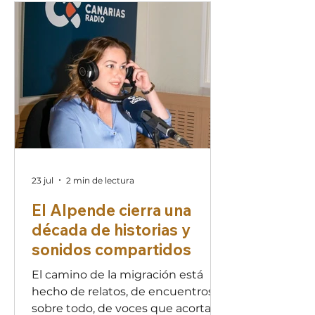
rostro, una familia y un sueño que
merece ser reconocido. En un
mundo marcado por conflictos,
pobreza, desigualdad y el cambio
climático, migrar no siempre es
una elección, sino una necesidad.
Por ello, la respuesta no puede ser
el rechazo ni la indiferencia
23 jul
2 min de lectura
El Alpende cierra una
década de historias y
sonidos compartidos
El camino de la migración está
hecho de relatos, de encuentros y,
sobre todo, de voces que acortan