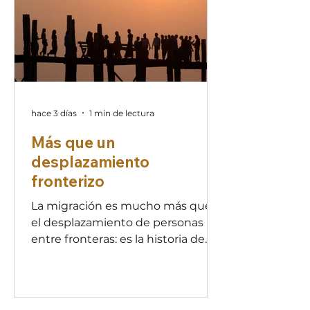
encargó de demostrarme que no
estaba equivocada”, dice. Para ella,
pasar de vivir en un
hace 3 días
1 min de lectura
Más que un
desplazamiento
fronterizo
La migración es mucho más que
el desplazamiento de personas
entre fronteras: es la historia de
millones de seres humanos que
dejan atrás su hogar en busca de
seguridad, dignidad y esperanza.
Detrás de cada migrante hay un