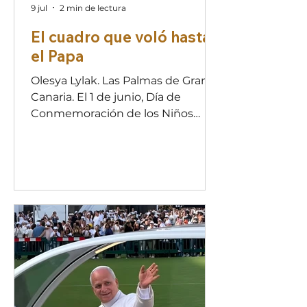
9 jul
2 min de lectura
El cuadro que voló hasta
el Papa
Olesya Lylak. Las Palmas de Gran
Canaria. El 1 de junio, Día de
Conmemoración de los Niños
fallecidos a causa de la agresión
rusa contra Ucrania, durante uno
de mis viajes humanitarios a
Ucrania, recibí un dibujo tan
especial: me fue entregado por
Violeta Oleksandrivna Lobaziuk
con la esperanza de que, si surgía
la oportunidad, pudiera hacerlo
llegar al Santo Padre en nombre
de los niños de Ucrania. Este
emotivo cuadro, titulado La