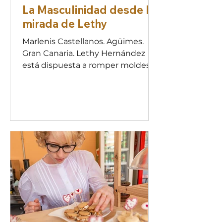
La Masculinidad desde la
mirada de Lethy
Marlenis Castellanos. Agüimes.
Gran Canaria. Lethy Hernández
está dispuesta a romper moldes.
De ahí su reciente exposición
fotográfica Masculinidad,
inaugurada en el Museo de
Historia de Agüimes (Gran
Canaria), recinto que acoge esta
propuesta que “busca visibilizar y
reflexionar sobre la masculinidad
desde una mirada basada en la
dignidad, el esfuerzo y el respeto".
La fotógrafa, mexicana que vive
desde hace 10 años en Canarias,
comparte el testimonio de
historias real