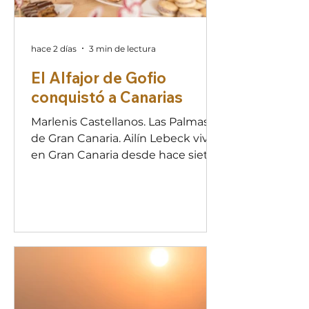
hace 2 días
3 min de lectura
El Alfajor de Gofio
conquistó a Canarias
Marlenis Castellanos. Las Palmas
de Gran Canaria. Ailín Lebeck vive
en Gran Canaria desde hace siete
años. Las razones para elegir la isla
no tienen un asidero racional.
“Siempre digo, medio en broma y
medio en serio, que elegí venir
porque seguí a mi corazón”, dice
con una sonrisa que nunca
desaparece de su rostro.
“Simplemente sentí que este era
mi lugar, y con el tiempo la isla se