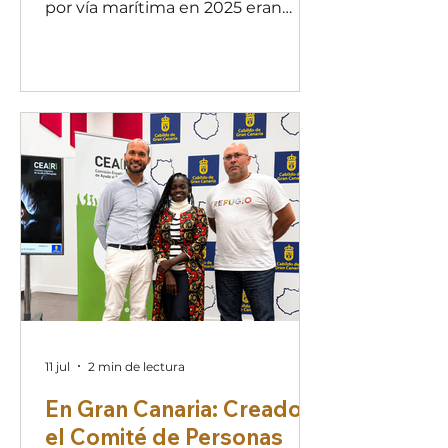
por vía marítima en 2025 eran
menores no acompañados, según
explicó Juan Carlos Lorenzo,
coordinador territorial de la ONG, al
presentar el informe anual de la
Comisión Española de Ayuda al
Refugiado (CEAR). En el
documento se señala que, pese a
la caída del 62% en las llegadas
respecto a 2024, con algo más de
17.000 personas frente a las 46.843
del año anterior, los menores
siguieron teniendo un peso
relevante
11 jul
2 min de lectura
En Gran Canaria: Creado
el Comité de Personas