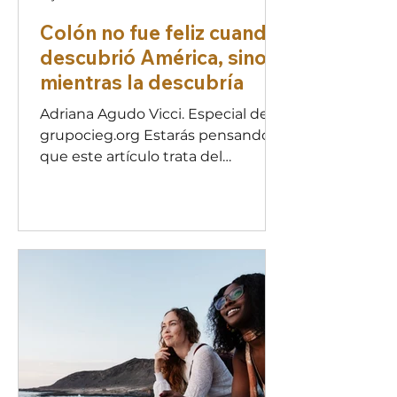
Colón no fue feliz cuando
descubrió América, sino
mientras la descubría
Adriana Agudo Vicci. Especial de
grupocieg.org Estarás pensando
que este artículo trata del
descubrimiento, o si no, al menos
de Colón. Y tiene lógica: es una
revista de y para migrantes. Pues
no. Ni uno ni lo otro. Y entonces,
¿qué hace Colón en una revista de
migrantes en una sección de
bienestar de una revista de
migrantes? El tema que hoy
quiero llevar a tu móvil (ordenador,
tableta) es sobre el proceso, la
ruta. El camino que ahora transitas