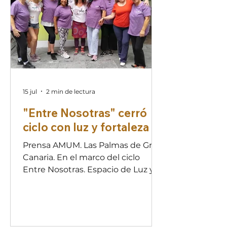
convivir es sobrevivir juntos. 1. Qué
dice la ley La Ley Orgánica 4/2000
marca el camino: los poderes
públicos deben promover la plen
15 jul
2 min de lectura
"Entre Nosotras" cerró
ciclo con luz y fortaleza
Prensa AMUM. Las Palmas de Gran
Canaria. En el marco del ciclo
Entre Nosotras. Espacio de Luz y
Fortaleza, la Asociación Mujeres
Unidas del Mundo (AMUM) llevó a
cabo la sesión denominada Soy
capaz, encuentro diseñado como