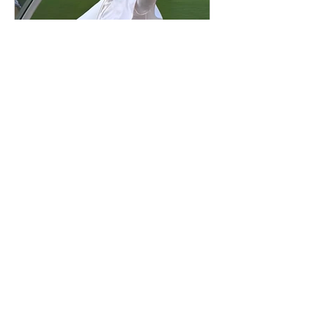
Paloma de la Paz, fue creado por
Verón
7 jul
1 min de lectura
El BienHallado
Redacción de BienHallados. El
papa León XIV, nacido como
Robert Francis Prevost en Chicago
(Estados Unidos) en 1955, es hijo y
nieto de inmigrantes de origen
europeo y latino. Su vida está
marcada por la experiencia
migratoria: al ordenarse sacerdote,
dejó su país para servir durante
décadas como misionero en Perú,
donde vivió entre comunidades
humildes, obtuvo la ciudadanía