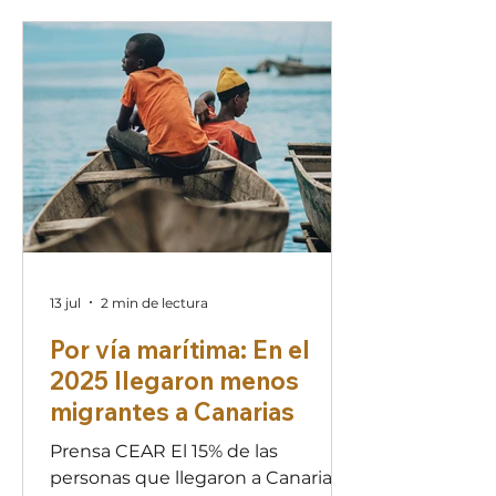
un entorno de cuidado y
seguridad para mujeres
migrantes. Este evento estuvo
marcado por un hito de gran
relevancia institucional: la visita y
participación directa de las
representantes del proyecto
europeo RIZA, quienes viajaron
desde Bruselas para prese
13 jul
2 min de lectura
Por vía marítima: En el
2025 llegaron menos
migrantes a Canarias
Prensa CEAR El 15% de las
personas que llegaron a Canarias