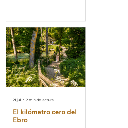
distancias. Durante diez
temporadas, el programa
multicultural El Alpende, emitido
en La Radio Canaria bajo la
sensible y rigurosa dirección de
Leny González, ha sido ese refugio
en las ondas donde la diversidad
se escucha, se comprende y se
celebra. Al despedir este mes de
junio, cerramos un ciclo
inolvidable: el broche de oro a
nuestra décima temporada. Nos
tomamos un breve
21 jul
2 min de lectura
El kilómetro cero del
Ebro