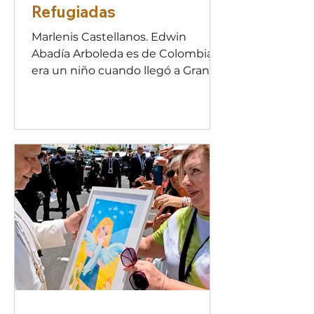
Refugiadas
Marlenis Castellanos. Edwin
Abadía Arboleda es de Colombia y
era un niño cuando llegó a Gran
Canaria en el año 2001 y Nicole
Sirikari Pachka inmigró del Congo
siendo una niña. Ellos forman
parte del recién creado Comité de
Personas Refugiadas en Gran
Canarias, impulsado por el CEAR.
“Hemos formado este comité
junto a un grupo de personas con
quienes compartimos la
experiencia de desplazamiento
forzoso. La delegación está
conformada actualmente por 6
compañeros de difere