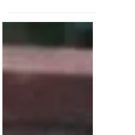
destaca por su elevado índice de
coeficiente intelectual en Estados
Unidos. Este acontecimiento es
celebrado por la comunidad
venezolana después que fue
certificado a través de 7 tests que
miden esta cualidad y le fue
calificado como certificación que lo
reconoce como un niño “Altamente
Superdotado” (índice de IQ de 146).
Desde muy pequeño Oliver Augusto
Matos Reyes, nacido en
Barquisimeto (centro-occidente del
país), mostró que es un s