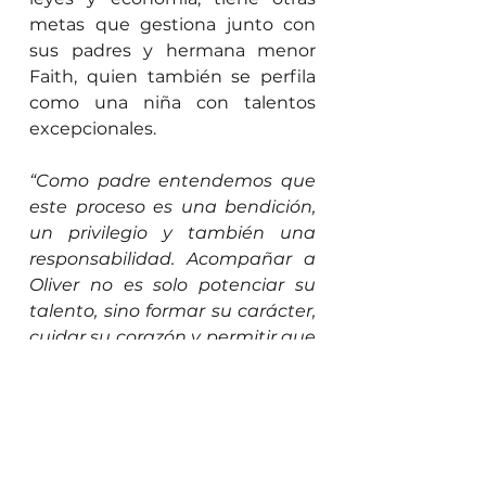
metas que gestiona junto con 
sus padres y hermana menor 
Faith, quien también se perfila 
como una niña con talentos 
excepcionales.
“Como padre entendemos que 
este proceso es una bendición, 
un privilegio y también una 
responsabilidad. Acompañar a 
Oliver no es solo potenciar su 
talento, sino formar su carácter, 
cuidar su corazón y permitir que 
todo lo que Dios ha depositado 
en él sea usado con propósito; 
este camino apenas comienza. 
Y lo recorreremos con gratitud y 
humildad”
.