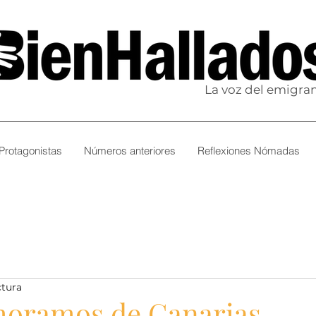
La voz del emigra
Protagonistas
Números anteriores
Reflexiones Nómadas
ctura
oramos de Canarias