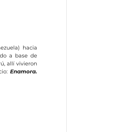
zuela) hacia 
ido a base de 
 allí vivieron 
io: 
Enamora. 