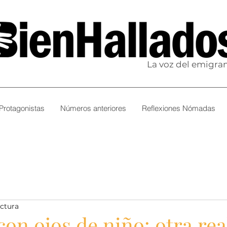
La voz del emigra
Protagonistas
Números anteriores
Reflexiones Nómadas
ectura
on ojos de niño: otra rea