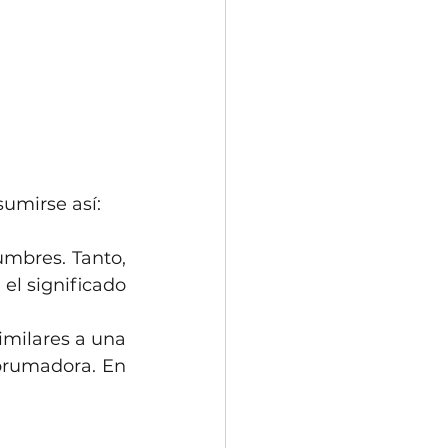
umirse así:
umbres. Tanto, 
l significado 
imilares a una 
brumadora. En 