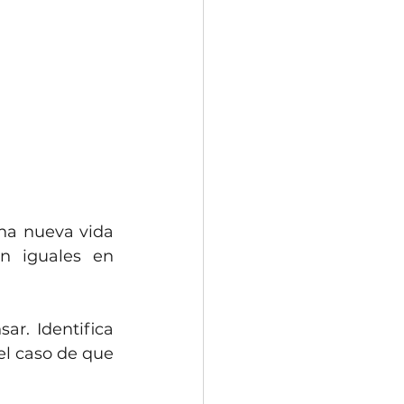
na nueva vida 
n iguales en 
r. Identifica 
l caso de que 