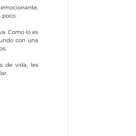
emocionante. 
 poco.
va. Como lo es 
undo con una 
os.
 de vida, les 
ar.