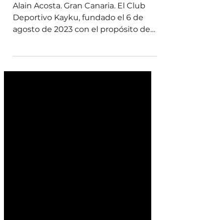
deporte
Alain Acosta. Gran Canaria. El Club
Deportivo Kayku, fundado el 6 de
agosto de 2023 con el propósito de
unir a jóvenes talentos provenientes
de distintos rincones del mundo,
está conformado por jugadores de 12
países, quienes fueron seleccionados
durante el Mundialito de Integración,
un evento deportivo organizado por
la Federación Nacional de
Asociaciones de Inmigrantes y
Refugiados en España. En el equipo
hay 6 jugadores paraguayos En el
año 2024, CD Kayku se inscri