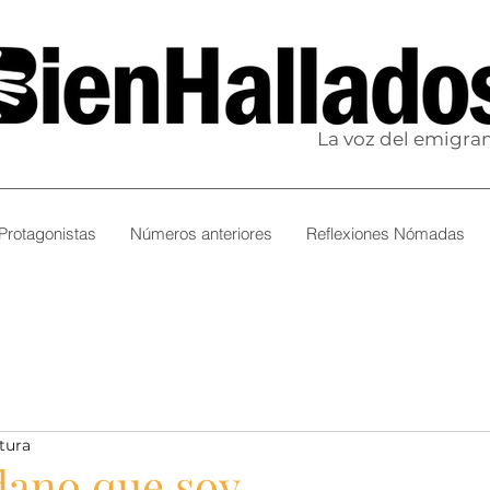
La voz del emigra
Protagonistas
Números anteriores
Reflexiones Nómadas
tura
dano que soy