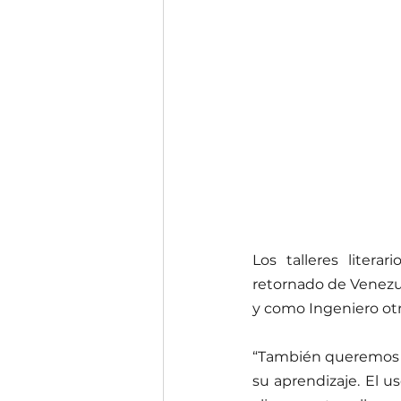
Los talleres litera
retornado de Venezue
y como Ingeniero otr
“También queremos co
su aprendizaje. El us