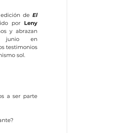
 edición de 
El 
gido por 
Leny 
os y abrazan 
realidades. Aunque estrenamos este espacio en junio en 
s testimonios 
mismo sol.
s a ser parte 
ante?