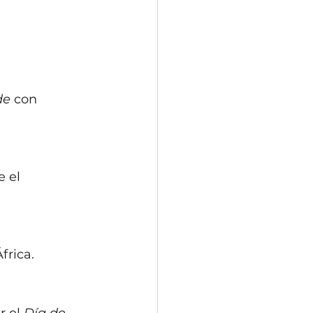
de 
con 
 el 
frica.
r el
 Día de 