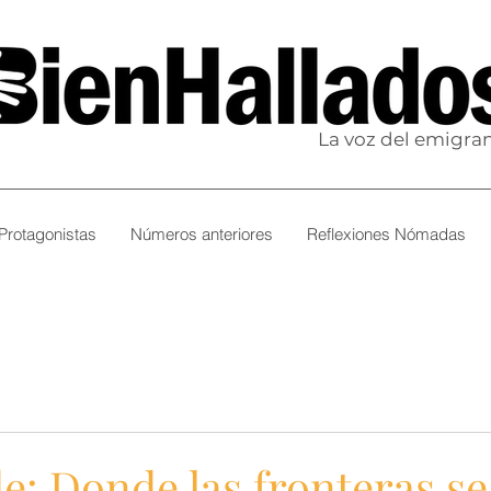
La voz del emigra
Protagonistas
Números anteriores
Reflexiones Nómadas
e: Donde las fronteras se