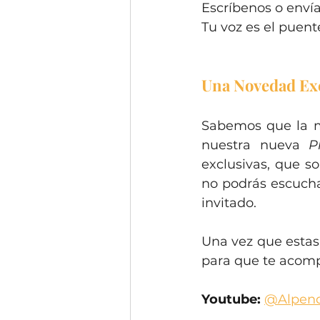
Escríbenos o enví
Tu voz es el puent
Una Novedad Exc
Sabemos que la mú
nuestra nueva 
P
exclusivas, que s
no podrás escucha
invitado.
Una vez que estas 
para que te acom
Youtube:
@Alpend