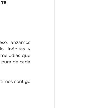
 78
.
eso, lanzamos 
, inéditas y 
 melodías que 
 pura de cada 
timos contigo 