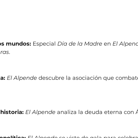
os mundos: 
Especial 
Día de la Madre
 en 
El Alpen
eras
.
a:
El Alpende
 descubre la asociación que combate
historia: 
El Alpende
 analiza la deuda eterna con Á
opolítica:
El Alpende
 se viste de gala para celebra