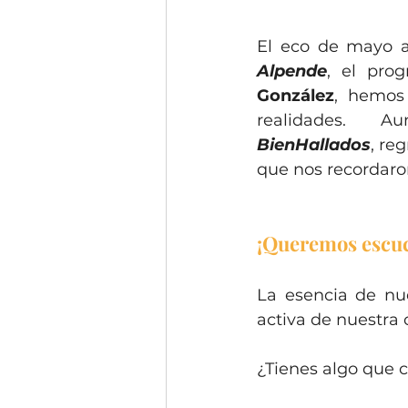
El eco de mayo a
Alpende
, el pro
González
, hemos 
BienHallados
, re
que nos recordaron
¡Queremos escuch
La esencia de nue
activa de nuestra
¿Tienes algo que 