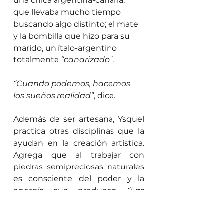
una chica argentina-canaria, 
que llevaba mucho tiempo 
buscando algo distinto; el mate 
y la bombilla que hizo para su 
marido, un ítalo-argentino 
totalmente 
“canarizado”
.
“Cuando podemos, hacemos 
los sueños realidad”
, dice.
Además de ser artesana, Ysquel 
practica otras disciplinas que la 
ayudan en la creación artística. 
Agrega que al trabajar con 
piedras semipreciosas naturales 
es consciente del poder y la 
energía que producen. 
“Las 
diversas culturas durante siglos 
así lo manifiestan. El yoga se 