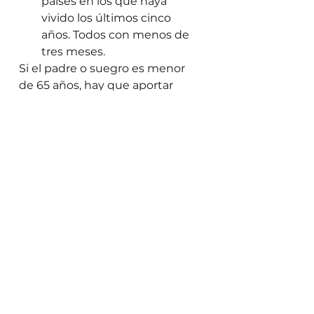
países en los que haya 
vivido los últimos cinco 
años. Todos con menos de 
tres meses. 
Si el padre o suegro es menor 
de 65 años, hay que aportar 
documentos que prueben la 
dependencia de al menos un 
año inmediatamente antes de 
venir a España, estos 
documentos pueden ser (entre 
otros) los recibos de remesas 
enviados por vías oficiales, 
locutorios, empresas de envío 
de dinero, etc. directamente a la 
cuenta del padre o suegro, sin 
intermediarios. Si vivían juntos y 
se vinieron juntos a España, 
documentos que prueben la 