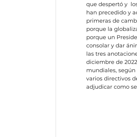
que despertó y  lo
han precedido y a
primeras de cambio
porque la globali
porque un Preside
consolar y dar áni
las tres anotacione
diciembre de 2022,
mundiales, según c
varios directivos 
adjudicar como sed