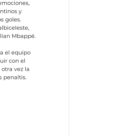
emociones, 
ntinos y 
s goles. 
lbiceleste, 
lian Mbappé. 
a el equipo 
ir con el 
 otra vez la 
 penaltis. 