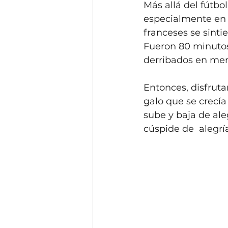
Más allá del fútb
especialmente en 
franceses se sinti
Fueron 80 minutos 
derribados en men
Entonces, disfruta
galo que se crecía
sube y baja de aleg
cúspide de  alegría