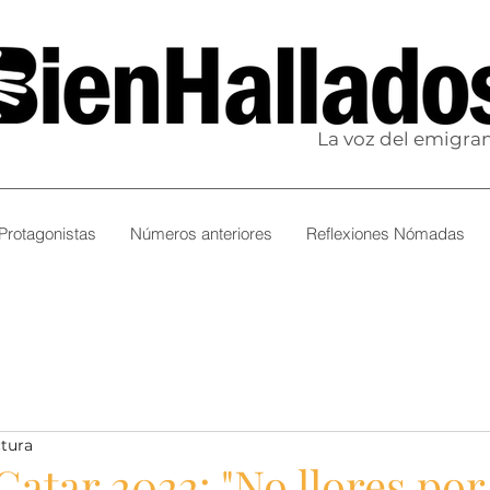
La voz del emigra
Protagonistas
Números anteriores
Reflexiones Nómadas
ctura
atar 2022: "No llores por