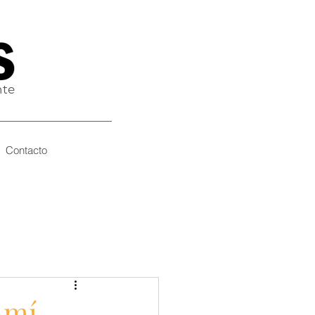
nte
Contacto
 mí,