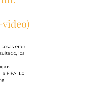
+video)
 cosas eran 
ultado, los 
uipos 
a FIFA. Lo 
a.  