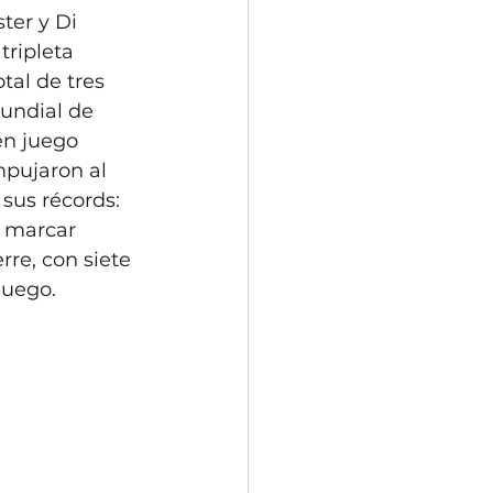
ter y Di 
tripleta 
otal de tres 
undial de 
en juego 
mpujaron al 
 sus récords: 
n marcar 
rre, con siete 
juego. 