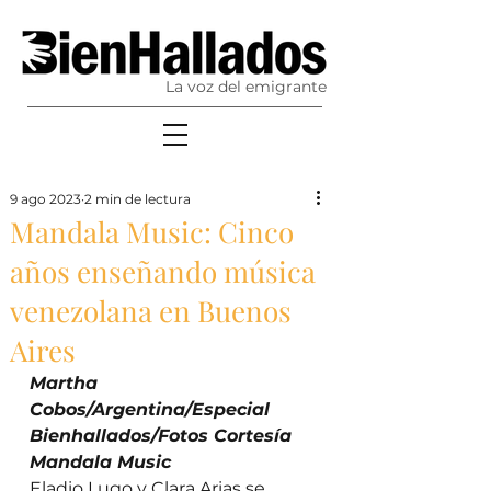
La voz del emigrante
9 ago 2023
2 min de lectura
Mandala Music: Cinco
años enseñando música
venezolana en Buenos
Aires
Martha 
Cobos/Argentina/Especial 
Bienhallados/Fotos Cortesía 
Mandala Music 
Eladio Lugo y Clara Arias se 