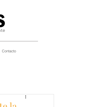
nte
Contacto
te la