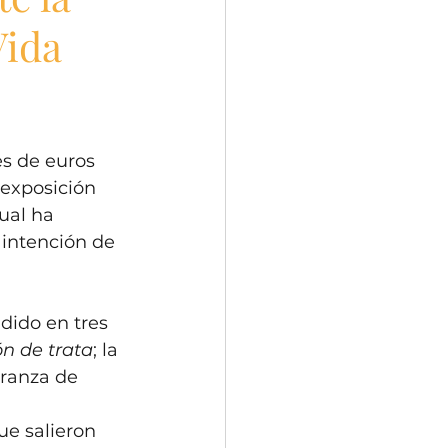
Vida
s de euros 
 exposición 
cual ha 
 intención de 
dido en tres 
ón de trata
; la 
eranza de 
ue salieron 