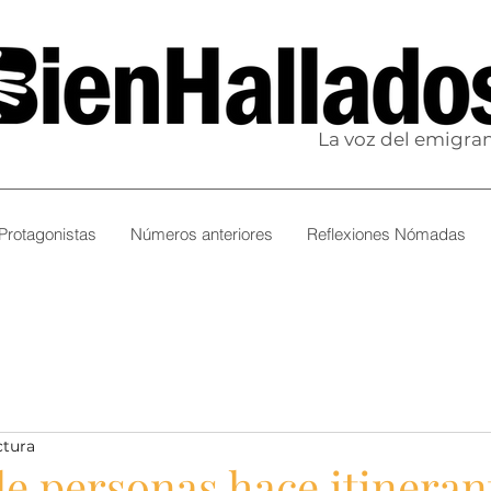
La voz del emigra
Protagonistas
Números anteriores
Reflexiones Nómadas
ctura
de personas hace itineran