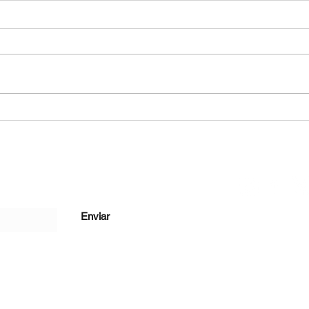
Womafreesm: No es la mujer
Por 
la que está rota, es el sistema
lleg
Cana
Enviar