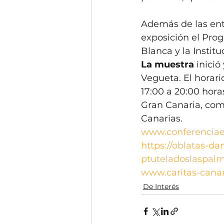
Además de las enti
exposición el Pro
Blanca y la Institu
La muestra 
inició
Vegueta. El horario
17:00 a 20:00 horas
Gran Canaria, como
Canarias. 
www.conferenciae
https://oblatas-da
ptuteladoslaspal
www.caritas-canar
De Interés