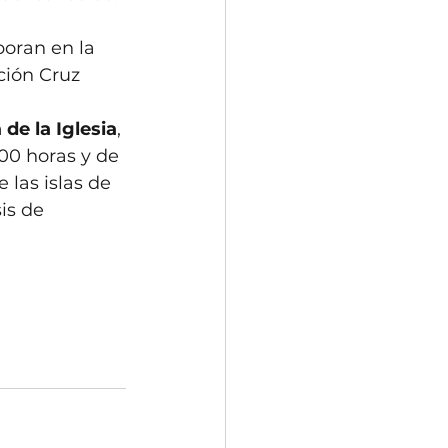
boran en la 
ción Cruz 
 de la Iglesia
, 
:00 horas y de 
 las islas de 
is de 