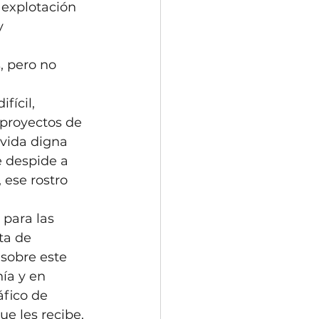
 explotación 
y 
 pero no 
fícil, 
 proyectos de 
 vida digna 
e despide a 
 ese rostro 
para las 
ta de 
sobre este 
ía y en 
áfico de 
ue les recibe. 