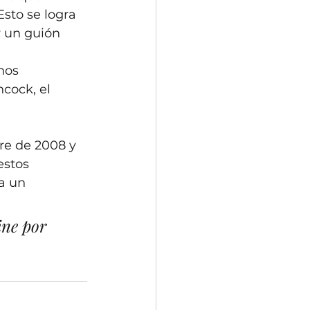
sto se logra 
y un guión 
 
nos 
cock, el 
re de 2008 y 
estos 
a un 
ine por 