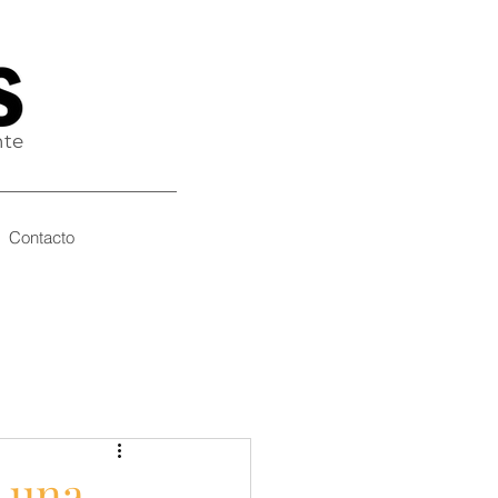
nte
Contacto
 una