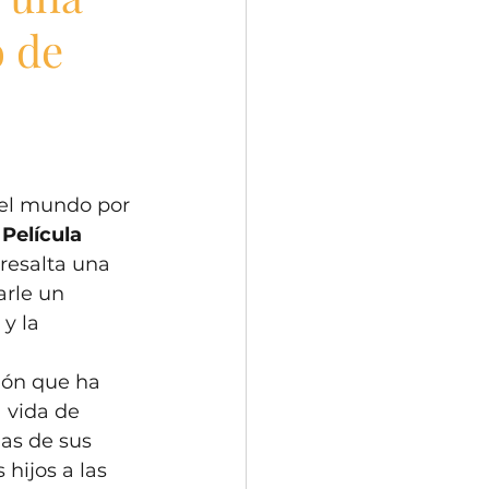
o de
 el mundo por 
Película 
resalta una 
arle un 
y la 
ión que ha 
 vida de 
has de sus 
hijos a las 