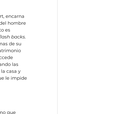
rt, encarna 
 del hombre 
to es 
flash backs.
mas de su 
atrimonio 
accede 
ndo las 
la casa y 
e le impide 
tmo que 