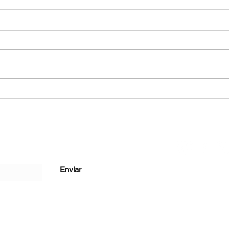
Todo es posible en Le Havre
Amar 
fron
colo
Enviar