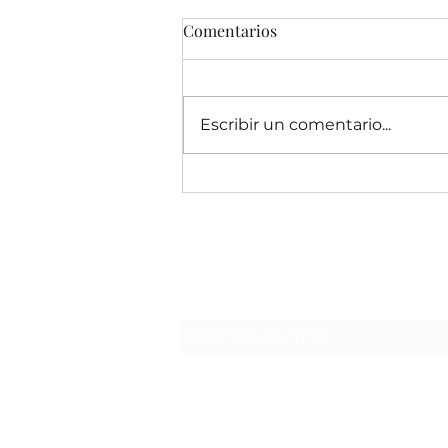
Comentarios
Escribir un comentario...
Pajareros: Para las aves no
existen fronteras
Formulario de suscripción