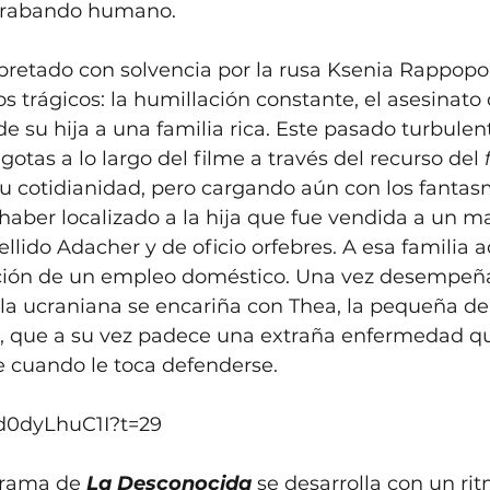
trabando humano.  
rpretado con solvencia por la rusa Ksenia Rappopo
s trágicos: la humillación constante, el asesinato
e su hija a una familia rica. Este pasado turbulen
otas a lo largo del filme a través del recurso del 
su cotidianidad, pero cargando aún con los fantas
 haber localizado a la hija que fue vendida a un m
ido Adacher y de oficio orfebres. A esa familia 
ción de un empleo doméstico. Una vez desempeña
 la ucraniana se encariña con Thea, la pequeña de 
a, que a su vez padece una extraña enfermedad qu
 cuando le toca defenderse. 
Pd0dyLhuC1I?t=29
 trama de 
La Desconocida
 se desarrolla con un ri