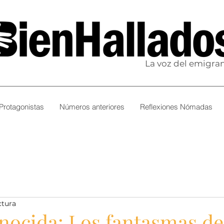
La voz del emigra
Protagonistas
Números anteriores
Reflexiones Nómadas
ctura
nocida: Los fantasmas de