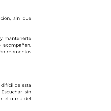
ción, sin que 
 y mantenerte 
e acompañen, 
ción momentos 
.
fícil de esta 
 Escuchar sin 
 el ritmo del 