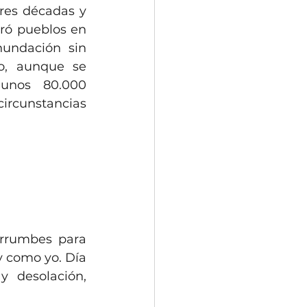
es décadas y 
ró pueblos en 
undación sin 
o, aunque se 
unos 80.000 
ircunstancias 
rrumbes para 
 como yo. Día 
 desolación, 