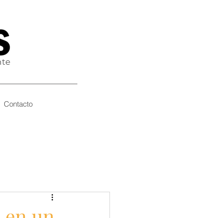
nte
Contacto
 en un