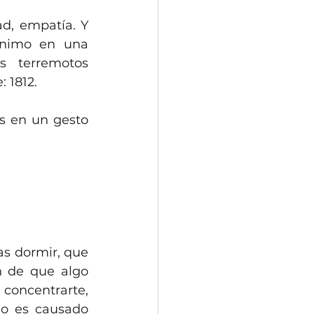
d, empatía. Y 
ánimo en una 
s terremotos 
 1812.
s en un gesto 
s dormir, que 
 de que algo 
oncentrarte, 
do es causado 