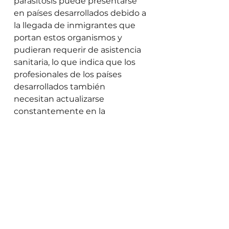
parasitosis puede presentarse 
en países desarrollados debido a 
la llegada de inmigrantes que 
portan estos organismos y 
pudieran requerir de asistencia 
sanitaria, lo que indica que los 
profesionales de los países 
desarrollados también 
necesitan actualizarse 
constantemente en la 
detección de estos organismos 
para acertar en el diagnóstico. 
Redes sociales:
https://www.linkedin.com/in/mar
%C3%ADa-alejandra-blanco-
6a05a919a  
Telegram: @Labcliv 
https://t.me/+jm1sO5wOzH9kND
A8